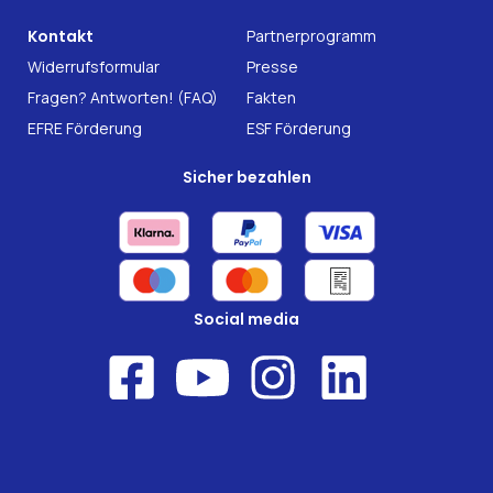
INTEST.pro
Fitness & Wohlbefinden
B2B Solutions
Kontakt
Partnerprogramm
Nahrungsergänzung
Forschung
Widerrufsformular
Presse
Fragen? Antworten! (FAQ)
Fakten
EFRE Förderung
ESF Förderung
Sicher bezahlen
Social media