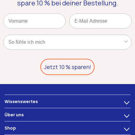
spare 10 %
bei deiner Bestellung.
Name
Email
Kategorie
Jetzt 10 % sparen!
Wissenswertes
>
Ernährung
Über uns
>
Darmbeschwerden
Technologie
Shop
Darmgesundheit
>
Karriere