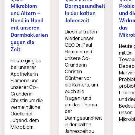
Mikrobiom
Darmgesundheit
Probio
und Altern –
in der kalten
und di
Hand in Hand
Jahreszeit
Wirku
mit unseren
das
Diesmal traten
Darmbakterien
Mikro
wieder unser
gegen die
CEO Dr. Paul
Heute 
Zeit
Hammer und
mit Dr.
unsere Co-
Tewod
Heute ging es
Gründerin
Debeb
bei unserer
Christin
Marvin
Apothekerin
Günther vor
Probiot
Plamena und
die Kamera, um
probio
unserer Co-
euch alle
Lebens
Gründerin
Fragen rund
und de
Christin um die
um das Thema
Bedeut
vermeintliche
der
unser
Quelle der
Darmgesundheit
Mikrob
Jugend: dem
in der kalten
Mikrobiom.
Jahreszeit zu