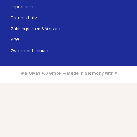
Impressum
Datenschutz
Zahlungsarten & Versand
AGB
Zweckbestimmung
© BIOMES 4.0 GmbH — Made in Germany with ♥