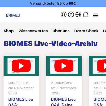
Versandkostenfrei ab 99€
Shop
Wissenswertes
Über uns
Darm Check
L
BIOMES Live-Video-Archiv
Veröffentlicht
Veröffentlicht
Veröffen
am
4. November
am
3. November
am
2. O
2020
2020
2020
BIOMES Live
BIOMES Live
BIOME
Q&A:
Q&A: Deine
Q&A: