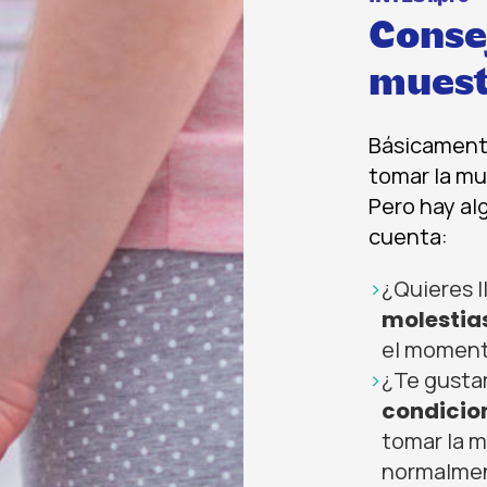
Conse
muest
Básicamente
tomar la mu
Pero hay a
cuenta:
¿Quieres l
molestia
el moment
¿Te gusta
condicio
tomar la 
normalmen