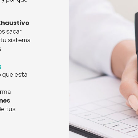
xhaustivo
s sacar
 tu sistema
s
s
o que está
orma
nes
de tus