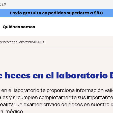
os?
Envío gratuito en pedidos superiores a 99€
Quiénes somos
 de heces en el laboratorio BIOMES
e heces en el laboratori
 en el laboratorio te proporciona información val
ales y si cumplen completamente sus importante
 realizar un examen privado de heces en nuestro l
 al médico.