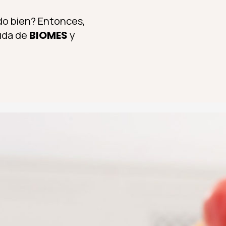
odo bien? Entonces,
uda de
BIOMES
y