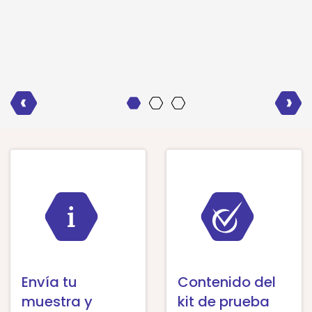
¿La presencia de las diferentes bacterias
intestinales está equilibrada o sufres de
Más información sobre la tecnología
disbiosis?
1
2
3
Envía tu
Contenido del
muestra y
kit de prueba