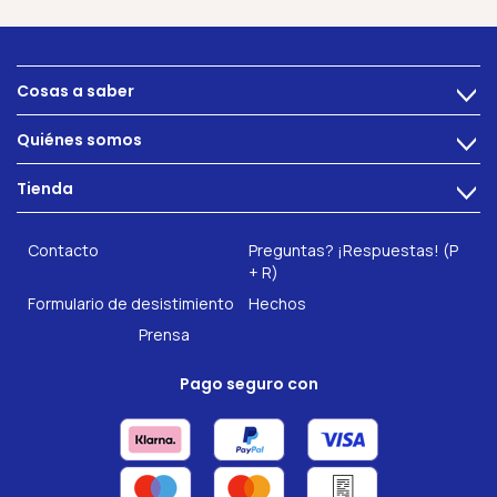
Cosas a saber
>
Alimentacion
Quiénes somos
>
Problemas intestinales
Tecnología
Tienda
Salud intestinal
>
Hazte socio
INTEST.pro
Fitness & Bienestar
Contacto
Preguntas? ¡Respuestas! (P
Nuestros complementos alimenticios
+ R)
Formulario de desistimiento
Hechos
Prensa
Pago seguro con