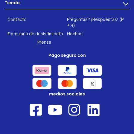
Tienda
Salud intestinal
>
Hazte socio
INTEST.pro
Fitness & Bienestar
Contacto
Preguntas? ¡Respuestas! (P
Nuestros complementos alimenticios
+ R)
Formulario de desistimiento
Hechos
Prensa
Pago seguro con
medios sociales