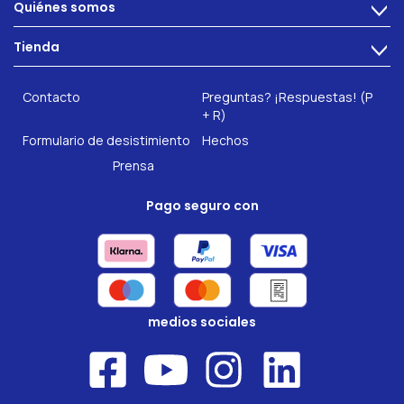
Quiénes somos
>
Problemas intestinales
Tecnología
Tienda
Salud intestinal
>
Hazte socio
INTEST.pro
Fitness & Bienestar
Contacto
Preguntas? ¡Respuestas! (P
Nuestros complementos alimenticios
+ R)
Formulario de desistimiento
Hechos
Prensa
Pago seguro con
medios sociales