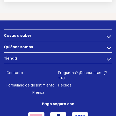
Cosas a saber
>
Alimentacion
Quiénes somos
>
Problemas intestinales
Tecnología
Tienda
Salud intestinal
>
Hazte socio
INTEST.pro
Fitness & Bienestar
Contacto
Preguntas? ¡Respuestas! (P
Nuestros complementos alimenticios
+ R)
Formulario de desistimiento
Hechos
Prensa
Pago seguro con