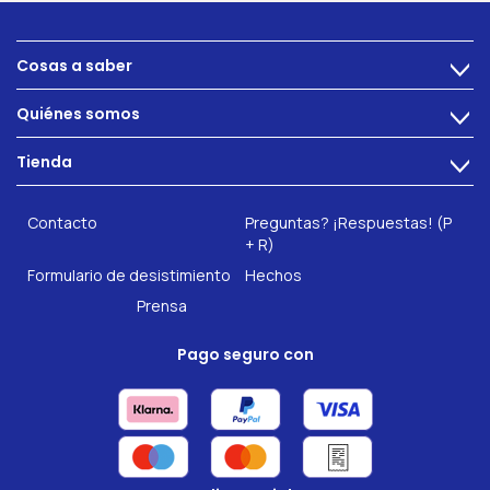
Cosas a saber
>
Alimentacion
Quiénes somos
>
Problemas intestinales
Tecnología
Tienda
Salud intestinal
>
Hazte socio
INTEST.pro
Fitness & Bienestar
Contacto
Preguntas? ¡Respuestas! (P
Nuestros complementos alimenticios
+ R)
Formulario de desistimiento
Hechos
Prensa
Pago seguro con