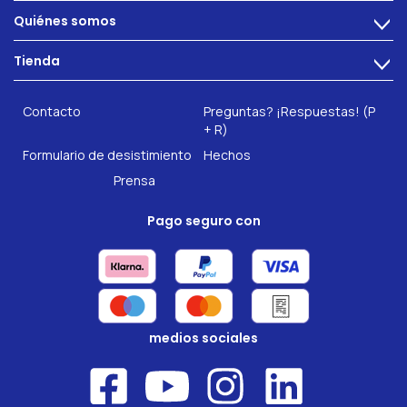
Alimentacion
Quiénes somos
>
Problemas intestinales
Tecnología
Tienda
Salud intestinal
>
Hazte socio
INTEST.pro
Fitness & Bienestar
Contacto
Preguntas? ¡Respuestas! (P
Nuestros complementos alimenticios
+ R)
Formulario de desistimiento
Hechos
Prensa
Pago seguro con
medios sociales