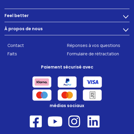
Feel better
>
Intest.pro
À propos de nous
>
Compléments alimentaires
Technologie
Contact
Réponses à vos questions
Devenir partenaire
Faits
Formulaire de rétractation
Paiement sécurisé avec
médias sociaux