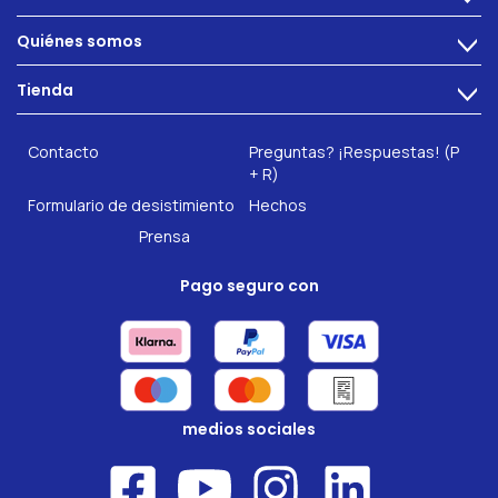
Alimentacion
Quiénes somos
>
Problemas intestinales
Tecnología
Tienda
Salud intestinal
>
Hazte socio
INTEST.pro
Fitness & Bienestar
Contacto
Preguntas? ¡Respuestas! (P
Nuestros complementos alimenticios
+ R)
Formulario de desistimiento
Hechos
Prensa
Pago seguro con
medios sociales