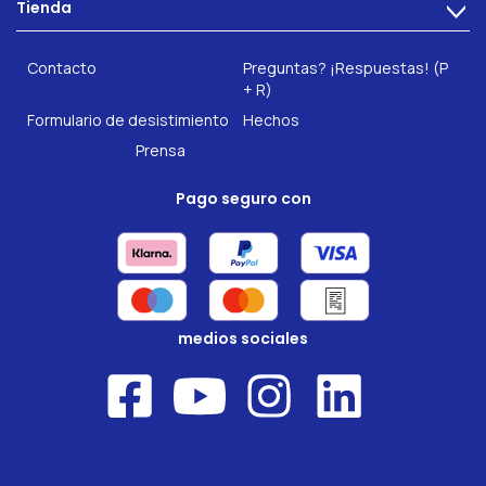
Tienda
Salud intestinal
>
Hazte socio
INTEST.pro
Fitness & Bienestar
Contacto
Preguntas? ¡Respuestas! (P
Nuestros complementos alimenticios
+ R)
Formulario de desistimiento
Hechos
Prensa
Pago seguro con
medios sociales