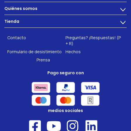
Alimentacion
Quiénes somos
>
Problemas intestinales
Tecnología
Tienda
Salud intestinal
>
Hazte socio
INTEST.pro
Fitness & Bienestar
Contacto
Preguntas? ¡Respuestas! (P
Nuestros complementos alimenticios
+ R)
Formulario de desistimiento
Hechos
Prensa
Pago seguro con
medios sociales