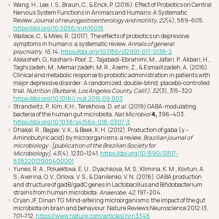
Wang, H., Lee, I. S., Braun, C., & Enck, P. (2016). Effect of Probiotics on Central
Nervous System Functions in Animals and Humans: A Systematic
Review.
Journal of neurogastroenterology and motility
,
22
(4), 589–605.
https://doi.org/10.5056/jnm16018
Wallace, C., & Milev, R. (2017). The effects of probiotics on depressive
symptoms in humans: a systematic review.
Annals of general
psychiatry
,
16
, 14.
https://doi.org/10.1186/s12991-017-0138-2
Akkasheh, G., Kashani-Poor, Z., Tajabadi-Ebrahimi, M., Jafari, P., Akbari, H.,
Taghizadeh, M., Memarzadeh, M. R., Asemi, Z., & Esmaillzadeh, A. (2016).
Clinical and metabolic response to probiotic administration in patients with
major depressive disorder: A randomized, double-blind, placebo-controlled
trial.
Nutrition (Burbank, Los Angeles County, Calif.)
,
32
(3), 315–320.
https://doi.org/10.1016/j.nut.2015.09.003
Strandwitz, P., Kim, K.H., Terekhova, D.
et al.
(2019) GABA-modulating
bacteria of the human gut microbiota.
Nat Microbiol
4,
396–403.
https://doi.org/10.1038/s41564-018-0307-3
Dhakal, R., Bajpai, V. K., & Baek, K. H. (2012). Production of gaba (γ –
Aminobutyric acid) by microorganisms: a review.
Brazilian journal of
microbiology : [publication of the Brazilian Society for
Microbiology]
,
43
(4), 1230–1241.
https://doi.org/10.1590/S1517-
83822012000400001
Yunes, R. A., Poluektova, E. U., Dyachkova, M. S., Klimina, K. M., Kovtun, A.
S., Averina, O. V., Orlova, V. S., & Danilenko, V. N. (2016). GABA production
and structure of gadB/gadC genes in Lactobacillus and Bifidobacterium
strains from human microbiota.
Anaerobe
,
42
, 197–204.
Cryan JF, Dinan TG. Mind-altering microorganisms: the impact of the gut
microbiota on brain and behaviour. Nature Reviews Neuroscience 2012:13,
701–712,
https://www.nature.com/articles/nrn3346