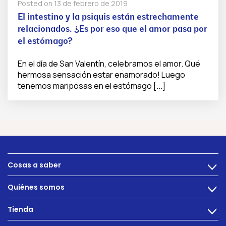
Posted on
13 de febrero de 2019
El intestino y la psiquis están estrechamente
relacionados. ¿Es por eso que el amor pasa por
el estómago?
En el día de San Valentín, celebramos el amor. Qué
hermosa sensación estar enamorado! Luego
tenemos mariposas en el estómago [...]
Cosas a saber
>
Alimentacion
Quiénes somos
>
Problemas intestinales
Tecnología
Tienda
Salud intestinal
>
Hazte socio
INTEST.pro
Fitness & Bienestar