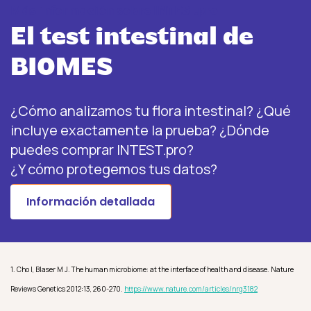
Más información sobre INTEST.pro
El test intestinal de
BIOMES
¿Cómo analizamos tu flora intestinal? ¿Qué
incluye exactamente la prueba? ¿Dónde
puedes comprar INTEST.pro?
¿Y cómo protegemos tus datos?
Información detallada
1. Cho I, Blaser M J. The human microbiome: at the interface of health and disease. Nature
Reviews Genetics 2012:13, 260-270.
https://www.nature.com/articles/nrg3182