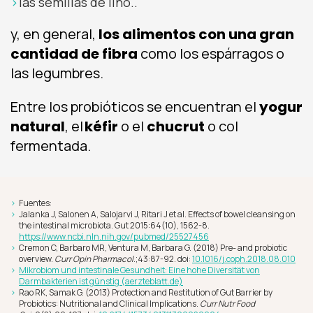
las semillas de lino..
y, en general,
los alimentos con una gran
cantidad de fibra
como los espárragos o
las legumbres.
Entre los probióticos se encuentran el
yogur
natural
, el
kéfir
o el
chucrut
o col
fermentada.
Fuentes:
Jalanka J, Salonen A, Salojarvi J, Ritari J et al. Effects of bowel cleansing on
the intestinal microbiota. Gut 2015:64(10), 1562-8.
https://www.ncbi.nln.nih.gov/pubmed/25527456
Cremon C, Barbaro MR, Ventura M, Barbara G. (2018) Pre- and probiotic
overview.
Curr Opin Pharmacol
.;43:87-92. doi:
10.1016/j.coph.2018.08.010
Mikrobiom und intestinale Gesundheit: Eine hohe Diversität von
Darmbakterien ist günstig (aerzteblatt.de)
Rao RK, Samak G. (2013) Protection and Restitution of Gut Barrier by
Probiotics: Nutritional and Clinical Implications.
Curr Nutr Food