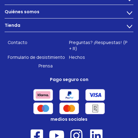
Alimentacion
Quiénes somos
>
Problemas intestinales
Tecnología
Tienda
Salud intestinal
>
Hazte socio
INTEST.pro
Fitness & Bienestar
Contacto
Preguntas? ¡Respuestas! (P
Nuestros complementos alimenticios
+ R)
Formulario de desistimiento
Hechos
Prensa
Pago seguro con
medios sociales