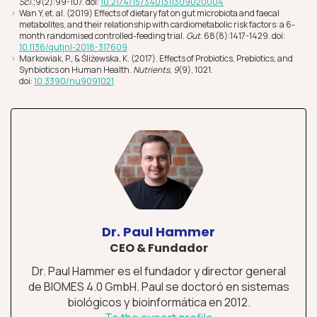
Sci
.;9(2):99-107. doi:
10.2174/1573401311309020004
Wan Y, et. al. (2019) Effects of dietary fat on gut microbiota and faecal
metabolites, and their relationship with cardiometabolic risk factors: a 6-
month randomised controlled-feeding trial.
Gut.
68(8):1417-1429. doi:
10.1136/gutjnl-2018-317609
Markowiak, P., & Śliżewska, K. (2017). Effects of Probiotics, Prebiotics, and
Synbiotics on Human Health.
Nutrients
,
9
(9), 1021.
doi:
10.3390/nu9091021
Dr. Paul Hammer
CEO & Fundador
Dr. Paul Hammer es el fundador y director general
de BIOMES 4.0 GmbH. Paul se doctoró en sistemas
biológicos y bioinformática en 2012.