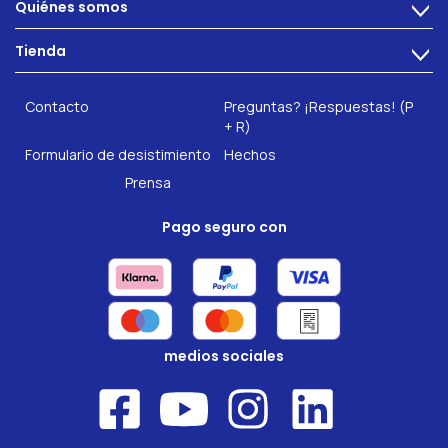
Quiénes somos
>
Problemas intestinales
Tecnología
Tienda
Salud intestinal
>
Hazte socio
INTEST.pro
Fitness & Bienestar
Contacto
Preguntas? ¡Respuestas! (P
Nuestros complementos alimenticios
+ R)
Formulario de desistimiento
Hechos
Prensa
Pago seguro con
medios sociales