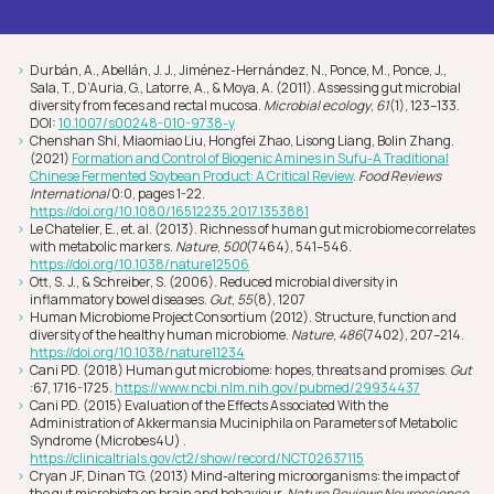
Durbán, A., Abellán, J. J., Jiménez-Hernández, N., Ponce, M., Ponce, J.,
Sala, T., D’Auria, G., Latorre, A., & Moya, A. (2011). Assessing gut microbial
diversity from feces and rectal mucosa.
Microbial ecology
,
61
(1), 123–133.
DOI:
10.1007/s00248-010-9738-y
Chenshan Shi, Miaomiao Liu, Hongfei Zhao, Lisong Liang, Bolin Zhang.
(2021)
Formation and Control of Biogenic Amines in Sufu-A Traditional
Chinese Fermented Soybean Product: A Critical Review
.
Food Reviews
International
0:0, pages 1-22.
https://doi.org/10.1080/16512235.2017.1353881
Le Chatelier, E., et. al. (2013). Richness of human gut microbiome correlates
with metabolic markers.
Nature
,
500
(7464), 541–546.
https://doi.org/10.1038/nature12506
Ott, S. J., & Schreiber, S. (2006). Reduced microbial diversity in
inflammatory bowel diseases.
Gut
,
55
(8), 1207
Human Microbiome Project Consortium (2012). Structure, function and
diversity of the healthy human microbiome.
Nature
,
486
(7402), 207–214.
https://doi.org/10.1038/nature11234
Cani PD. (2018) Human gut microbiome: hopes, threats and promises.
Gut
:67, 1716-1725.
https://www.ncbi.nlm.nih.gov/pubmed/29934437
Cani PD. (2015) Evaluation of the Effects Associated With the
Administration of Akkermansia Muciniphila on Parameters of Metabolic
Syndrome (Microbes4U) .
https://clinicaltrials.gov/ct2/show/record/NCT02637115
Cryan JF, Dinan TG. (2013) Mind-altering microorganisms: the impact of
the gut microbiota on brain and behaviour.
Nature Reviews Neuroscience