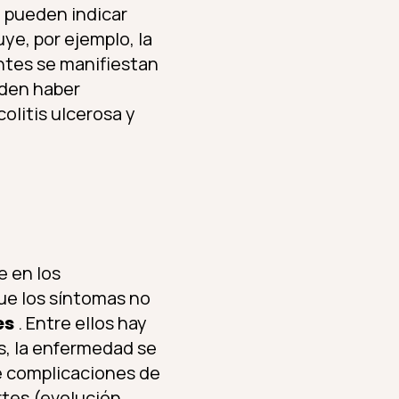
n pueden indicar
ye, por ejemplo, la
antes se manifiestan
eden haber
olitis ulcerosa y
e en los
que los síntomas no
es
. Entre ellos hay
os, la enfermedad se
e complicaciones de
tes (evolución