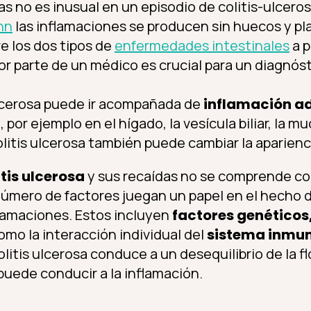
s no es inusual en un episodio de colitis-ulcerosa
hn
las inflamaciones se producen sin huecos y pl
tre los dos tipos de
enfermedades intestinales
a p
r parte de un médico es crucial para un diagnóst
ulcerosa puede ir acompañada de
inflamación ad
o
, por ejemplo en el hígado, la vesícula biliar, la m
olitis ulcerosa también puede cambiar la apariencia
itis ulcerosa
y sus recaídas no se comprende c
úmero de factores juegan un papel en el hecho 
flamaciones. Estos incluyen
factores genéticos,
como la interacción individual del
sistema inmu
colitis ulcerosa conduce a un desequilibrio de la fl
puede conducir a la inflamación.