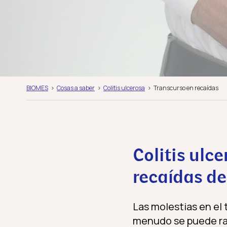
BIOMES
Cosas a saber
Colitis ulcerosa
Transcurso en recaídas
Colitis ulc
recaídas d
Las molestias en el
menudo se puede ras