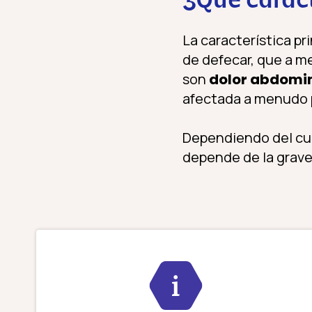
¿Qué caract
La característica pr
de defecar, que a m
son
dolor abdomin
afectada a menudo p
Dependiendo del curs
depende de la grave