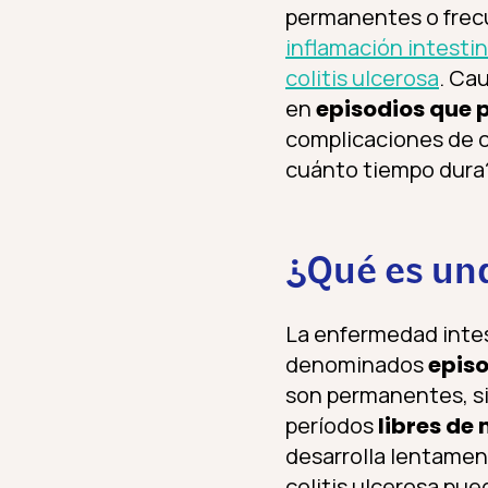
permanentes o frecue
inflamación intestin
colitis ulcerosa
. Ca
en
episodios que 
complicaciones de co
cuánto tiempo dura?
¿Qué es un
La enfermedad intest
denominados
epis
son permanentes, s
períodos
libres de
desarrolla lentamen
colitis ulcerosa p