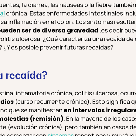
ntes, la diarrea, las náuseas o la fiebre tambié
al
crónica. Estas enfermedades intestinales inclu
usa inflamación en el colon. Los síntomas result
pueden ser de diversa gravedad
,es decir pu
litis ulcerosa. ¿Qué caracteriza una recaída de c
 ¿Y es posible prevenir futuras recaídas?
a recaída?
inal inflamatoria crónica, colitis ulcerosa, ocurr
odios
(curso recurrente crónico). Esto significa 
ino que se manifiestan
en intervalos irregular
 molestias (remisión)
. En la mayoría de los cas
te (evolución crónica), pero también en casos d
uede comenzar con
síntomas
repentinos y muy fuer