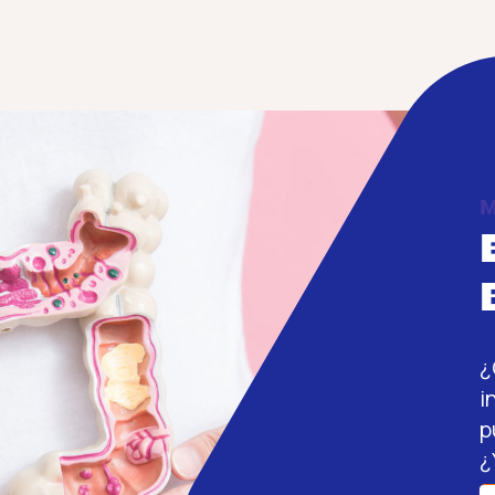
M
¿
i
p
¿