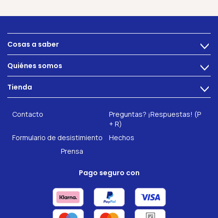
Cosas a saber
>
Alimentacion
Quiénes somos
>
Problemas intestinales
Tecnología
Tienda
Salud intestinal
>
Hazte socio
INTEST.pro
Fitness & Bienestar
Contacto
Preguntas? ¡Respuestas! (P
Nuestros complementos alimenticios
+ R)
Formulario de desistimiento
Hechos
Prensa
Pago seguro con