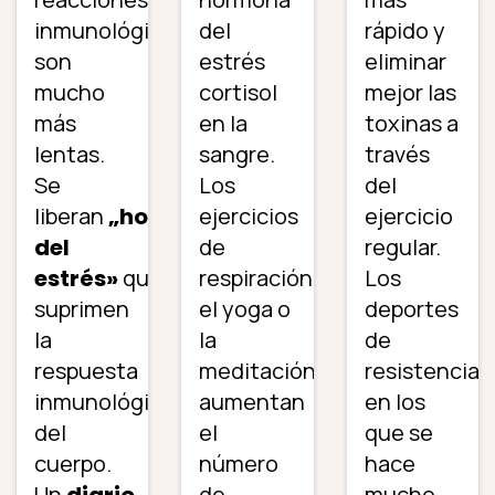
inmunológicas
del
rápido y
son
estrés
eliminar
mucho
cortisol
mejor las
más
en la
toxinas a
lentas.
sangre.
través
Se
Los
del
liberan
„hormonas
ejercicios
ejercicio
del
de
regular.
estrés»
que
respiración,
Los
suprimen
el yoga o
deportes
la
la
de
respuesta
meditación
resistencia
inmunológica
aumentan
en los
del
el
que se
cuerpo.
número
hace
Un
diario
de
mucho