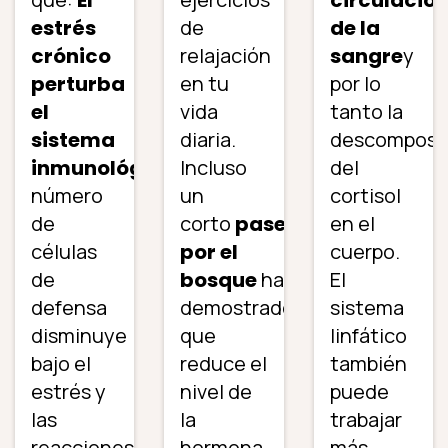
estrés
de
de la
crónico
relajación
sangre
y
perturba
en tu
por lo
el
vida
tanto la
sistema
diaria.
descomposi
inmunológico.
Incluso
El
del
número
un
cortisol
de
corto
paseo
en el
células
por el
cuerpo.
de
bosque
ha
El
defensa
demostrado
sistema
disminuye
que
linfático
bajo el
reduce el
también
estrés y
nivel de
puede
las
la
trabajar
reacciones
hormona
más