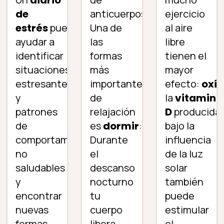
de
anticuerpos.
ejercicio
estrés
puede
Una de
al aire
ayudar a
las
libre
identificar
formas
tienen el
situaciones
más
mayor
estresantes
importantes
efecto:
oxí
y
de
la
vitamina
patrones
relajación
D
producida
de
es
dormir
:
bajo la
comportamiento
Durante
influencia
no
el
de la luz
saludables
descanso
solar
y
nocturno
también
encontrar
tu
puede
nuevas
cuerpo
estimular
formas
libera
el