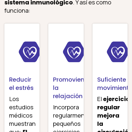
sistema inmunológico
. Y así es como
funciona:
Reducir
Promoviendo
Suficiente
el estrés
la
movimient
relajación
Los
El
ejercicio
estudios
Incorpora
regular
médicos
regularmente
mejora
muestran
pequeños
la
que:
El
ejercicios
circulació