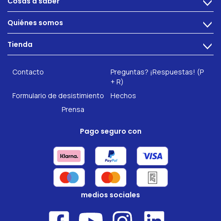
Cosas a saber
>
Alimentacion
Quiénes somos
>
Problemas intestinales
Tecnología
Tienda
Salud intestinal
>
Hazte socio
INTEST.pro
Fitness & Bienestar
Contacto
Preguntas? ¡Respuestas! (P
Nuestros complementos alimenticios
+ R)
Formulario de desistimiento
Hechos
Prensa
Pago seguro con
medios sociales