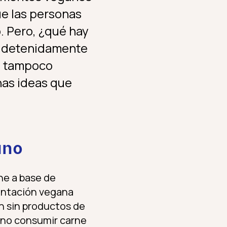
ue las personas
. Pero, ¿qué hay
o detenidamente
lo tampoco
nas ideas que
ano
e a base de
mentación vegana
en sin productos de
 no consumir carne