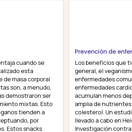
Prevención de enf
entaja cuando se
Los beneficios que ti
nalizado esta
general, el veganismo
ce de masa corporal
enfermedades comun
stas son, a menudo,
enfermedades cardiov
as demostraron ser
acumulan menos depó
miento mixtas. Esto
amplia de nutriente
eganos tienden a
colesterol. Un estud
ceptuando, por
llevado a cabo en He
os. Estos snacks
Investigación contr