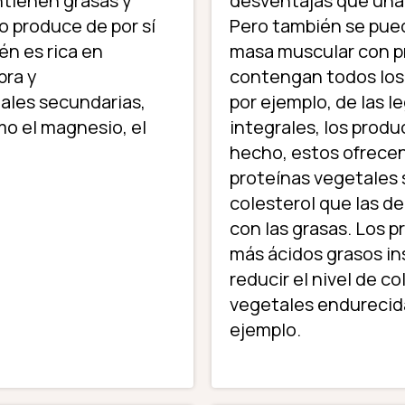
ntienen grasas y
desventajas que una 
o produce de por sí
Pero también se pued
én es rica en
masa muscular con p
bra y
contengan todos los 
ales secundarias,
por ejemplo, de las l
mo el magnesio, el
integrales, los produ
hecho, estos ofrecen 
proteínas vegetales
colesterol que las de
con las grasas. Los
más ácidos grasos in
reducir el nivel de c
vegetales endurecida
ejemplo.