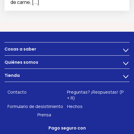
de carne, [...]
Cosas a saber
>
Alimentacion
Quiénes somos
>
Problemas intestinales
Tecnología
Tienda
Salud intestinal
>
Hazte socio
INTEST.pro
Fitness & Bienestar
Contacto
Preguntas? ¡Respuestas! (P
Nuestros complementos alimenticios
+ R)
Formulario de desistimiento
Hechos
Prensa
Pago seguro con