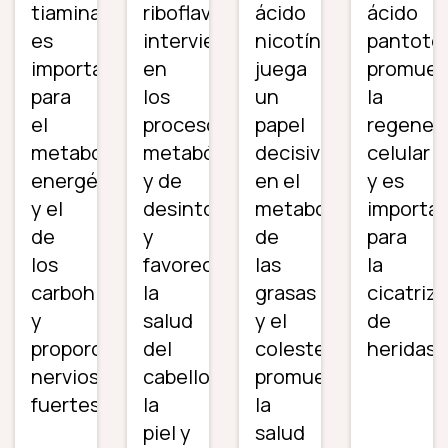
tiamina
riboflavina
ácido
ácido
es
interviene
nicotínico
pantoté
importante
en
juega
promue
para
los
un
la
el
procesos
papel
regener
metabolismo
metabólicos
decisivo
celular
energético
y de
en el
y es
y el
desintoxicación
metabolismo
importa
de
y
de
para
los
favorece
las
la
carbohidratos
la
grasas
cicatriz
y
salud
y el
de
proporciona
del
colesterol,
heridas.
nervios
cabello,
promueve
fuertes.
la
la
piel y
salud