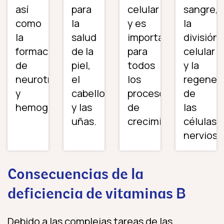
así
para
celular
sangre,
como
la
y es
la
la
salud
importante
división
formación
de la
para
celular
de
piel,
todos
y la
neurotransmisores
el
los
regener
y
cabello
procesos
de
hemoglobina.
y las
de
las
uñas.
crecimiento.
células
nerviosa
Consecuencias de la
deficiencia de vitaminas B
Debido a las complejas tareas de las