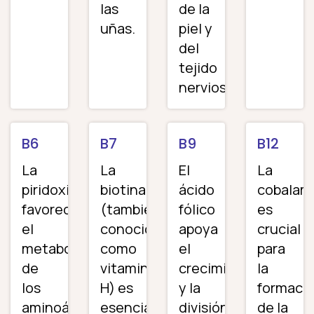
las
de la
uñas.
piel y
del
tejido
nervioso.
B6
B7
B9
B12
La
La
El
La
piridoxina
biotina
ácido
cobalam
favorece
(también
fólico
es
el
conocida
apoya
crucial
metabolismo
como
el
para
de
vitamina
crecimiento
la
los
H) es
y la
formaci
aminoácidos,
esencial
división
de la