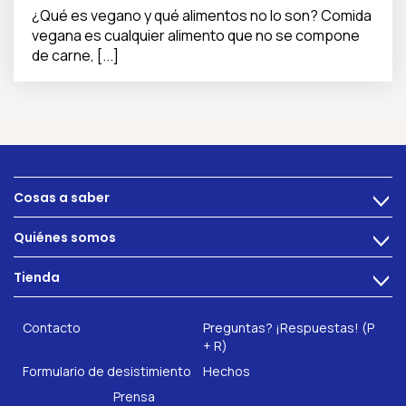
¿Qué es vegano y qué alimentos no lo son? Comida
vegana es cualquier alimento que no se compone
de carne, [...]
Cosas a saber
>
Alimentacion
Quiénes somos
>
Problemas intestinales
Tecnología
Tienda
Salud intestinal
>
Hazte socio
INTEST.pro
Fitness & Bienestar
Contacto
Preguntas? ¡Respuestas! (P
Nuestros complementos alimenticios
+ R)
Formulario de desistimiento
Hechos
Prensa