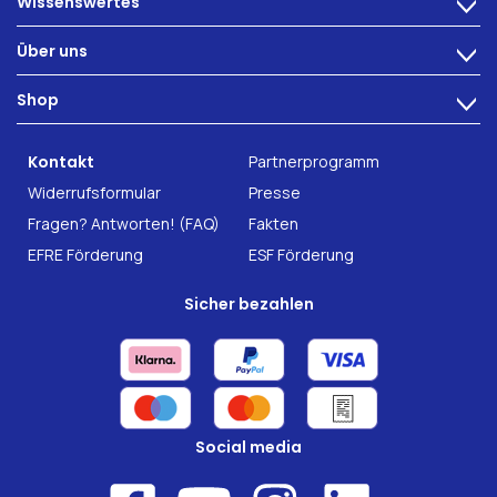
Wissenswertes
>
Ernährung
Über uns
>
Darmbeschwerden
Technologie
Shop
Darmgesundheit
>
Karriere
INTEST.pro
Fitness & Wohlbefinden
B2B Solutions
Kontakt
Partnerprogramm
Nahrungsergänzung
Forschung
Widerrufsformular
Presse
Fragen? Antworten! (FAQ)
Fakten
EFRE Förderung
ESF Förderung
Sicher bezahlen
Social media