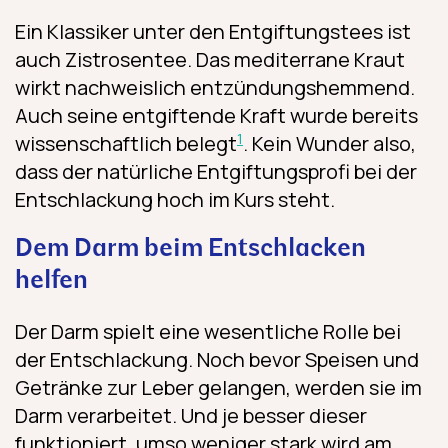
Ein Klassiker unter den Entgiftungstees ist
Kategorie
auch Zistrosentee. Das mediterrane Kraut
wirkt nachweislich entzündungshemmend.
Deine Daten sind wichtig für uns und werden sicher behandelt
& akzeptiers
Auch seine entgiftende Kraft wurde bereits
Jetz
1
wissenschaftlich belegt
. Kein Wunder also,
dass der natürliche Entgiftungsprofi bei der
Entschlackung hoch im Kurs steht.
Dem Darm beim Entschlacken
helfen
Der Darm spielt eine wesentliche Rolle bei
der Entschlackung. Noch bevor Speisen und
Getränke zur Leber gelangen, werden sie im
Darm verarbeitet. Und je besser dieser
funktioniert, umso weniger stark wird am