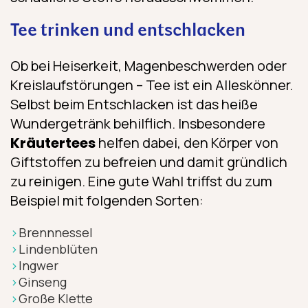
Tee trinken und entschlacken
Ob bei Heiserkeit, Magenbeschwerden oder
Kreislaufstörungen – Tee ist ein Alleskönner.
Selbst beim Entschlacken ist das heiße
Wundergetränk behilflich. Insbesondere
Kräutertees
helfen dabei, den Körper von
Giftstoffen zu befreien und damit gründlich
zu reinigen. Eine gute Wahl triffst du zum
Beispiel mit folgenden Sorten:
Brennnessel
Spare 10 % auf 
Lindenblüten
Melde dich für unsere
Ingwer
Darmthemen informier
Be
Ginseng
Große Klette
Name