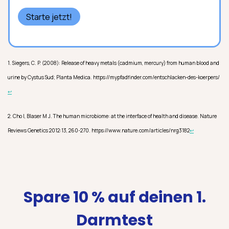
Starte jetzt!
1. Siegers, C. P. (2008): Release of heavy metals (cadmium, mercury) from human blood and
urine by Cystus Sud; Planta Medica. https://mypfadfinder.com/entschlacken-des-koerpers/
↩
2. Cho I, Blaser M J. The human microbiome: at the interface of health and disease. Nature
Reviews Genetics 2012:13, 260-270. https://www.nature.com/articles/nrg3182
↩
Spare 10 % auf deinen 1.
Darmtest