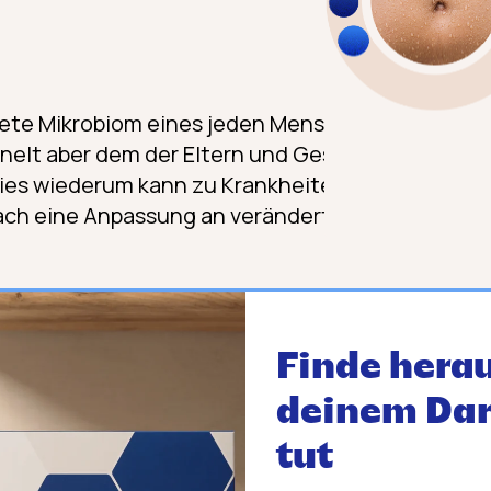
dete Mikrobiom eines jeden Menschen ist
so indi
hnelt aber dem der Eltern und Geschwister. Im L
Dies wiederum kann zu Krankheiten führen oder F
nfach eine Anpassung an veränderte Lebensumst
Finde herau
deinem Da
tut