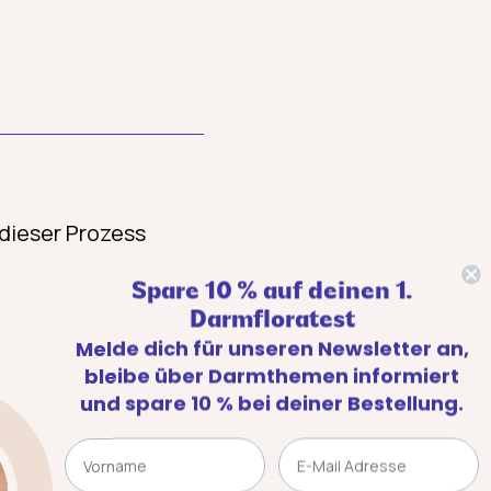
 dieser Prozess
i nimmt es die
 beginnt. In den
Spare 10 % auf deinen 1.
Darmfloratest
flora, die gerade im
Melde dich für unseren Newsletter an,
unter anderem:
bleibe über Darmthemen informiert
und spare 10 % bei deiner Bestellung.
Name
Email