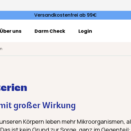
Versandkostenfrei ab 99€
Über uns
Darm Check
Login
en
erien
 mit großer Wirkung
n unseren Körpern leben mehr Mikroorganismen, al
Das ist kein Grund zur Sorge, ganz im Gegenteil: