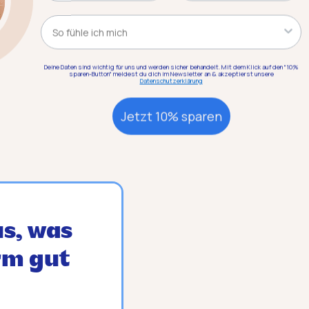
Kategorie
Deine Daten sind wichtig für uns und werden sicher behandelt. Mit dem Klick auf den "10%
viduell wie sein
sparen-Button" meldest du dich im Newsletter an & akzeptierst unsere
Datenschutzerklärung
aufe des Lebens kann
olge einer Krankheit
Jetzt 10% sparen
ände und
s, was
rm gut