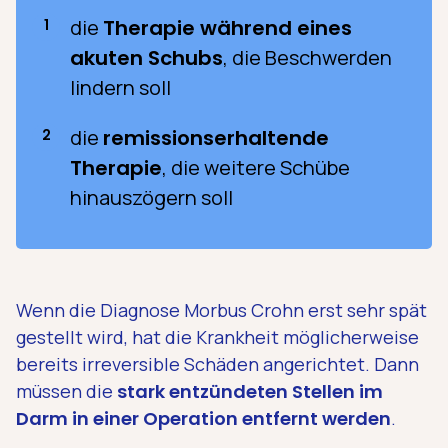
die
Therapie während eines
akuten Schubs
, die Beschwerden
lindern soll
die
remissionserhaltende
Therapie
, die weitere Schübe
hinauszögern soll
Wenn die Diagnose Morbus Crohn erst sehr spät
gestellt wird, hat die Krankheit möglicherweise
bereits irreversible Schäden angerichtet. Dann
müssen die
stark entzündeten Stellen im
Darm in einer Operation entfernt werden
.