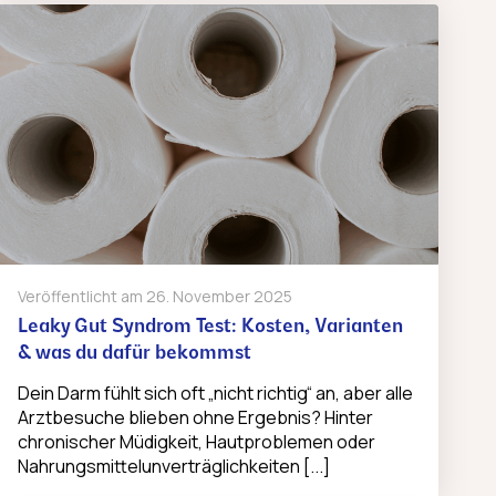
Veröffentlicht am
26. November 2025
Leaky Gut Syndrom Test: Kosten, Varianten
& was du dafür bekommst
Dein Darm fühlt sich oft „nicht richtig“ an, aber alle
Arztbesuche blieben ohne Ergebnis? Hinter
chronischer Müdigkeit, Hautproblemen oder
Nahrungsmittelunverträglichkeiten [...]