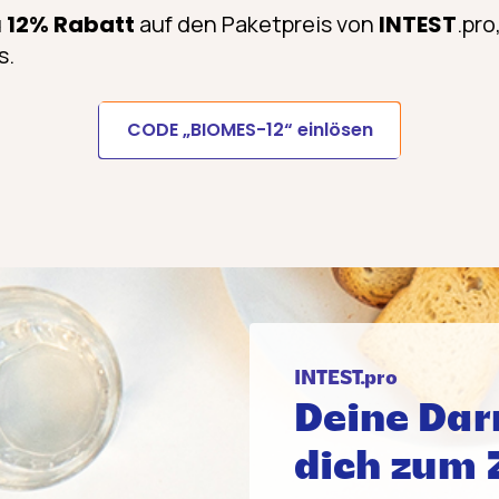
u
12% Rabatt
auf den Paketpreis von
INTEST
.pro
s.
CODE „BIOMES-12“ einlösen
INTEST.pro
Deine Dar
dich zum 