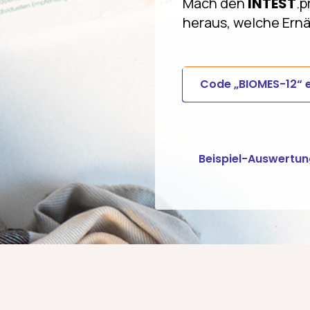
Mach den
INTEST
.p
heraus, welche Ernä
Code „BIOMES-12“ e
Beispiel-Auswertu