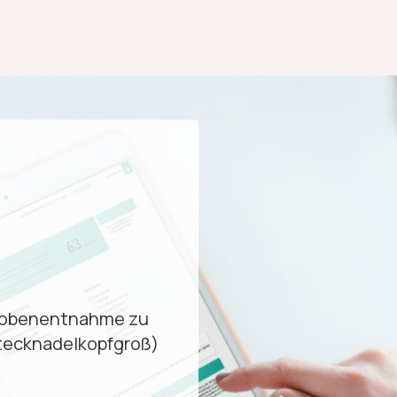
 Probenentnahme zu
stecknadelkopfgroß)