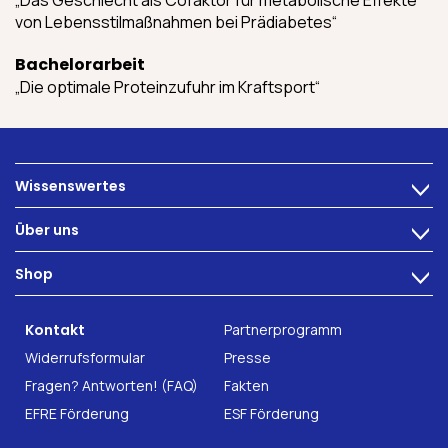
„Das Geschlecht als Cofaktor für metabolische Effekte
von Lebensstilmaßnahmen bei Prädiabetes“
Bachelorarbeit
„Die optimale Proteinzufuhr im Kraftsport“
Wissenswertes
>
Ernährung
Über uns
>
Darmbeschwerden
Technologie
Shop
Darmgesundheit
>
Karriere
INTEST.pro
Fitness & Wohlbefinden
B2B Solutions
Kontakt
Partnerprogramm
Nahrungsergänzung
Forschung
Widerrufsformular
Presse
Fragen? Antworten! (FAQ)
Fakten
EFRE Förderung
ESF Förderung